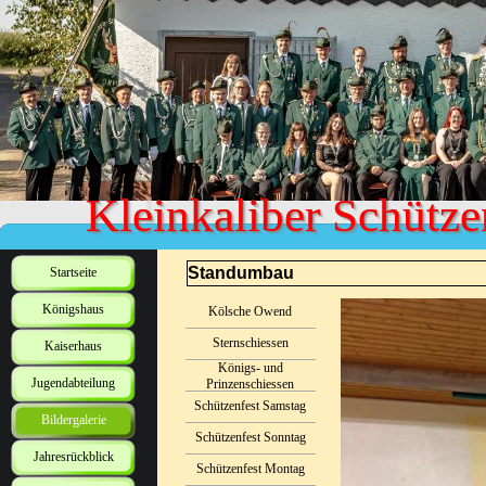
Kleinkaliber Schütze
Standumbau
Startseite
Königshaus
Kölsche Owend
Sternschiessen
Kaiserhaus
Königs- und
Jugendabteilung
Prinzenschiessen
Schützenfest Samstag
Bildergalerie
Schützenfest Sonntag
Jahresrückblick
Schützenfest Montag