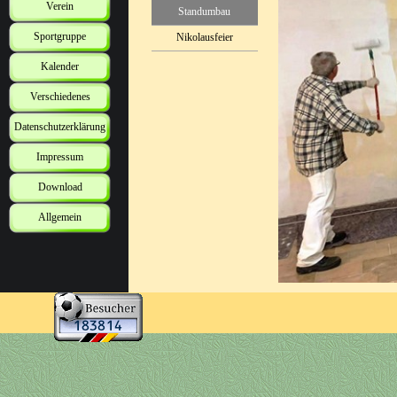
Verein
Standumbau
Sportgruppe
Nikolausfeier
Kalender
Verschiedenes
Datenschutzerklärung
Impressum
Download
Allgemein