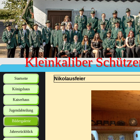
Kleinkaliber Schütze
Nikolausfeier
Startseite
Königshaus
Kaiserhaus
Jugendabteilung
Bildergalerie
Jahresrückblick