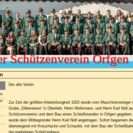
er Schützenverein Orfgen 
in
Der alte Verein
um
um
Zur Zeit der größten Arbeitslosigkeit 1932 wurde vom Maschinensteiger 
Grube „Silberwiese“ in Oberlahr, Herrn Wehrmann, und Herrn Karl Noll 
Schützenvereins und dem Bau eines Schießstandes in Orfgen gegeben. D
wurde dem Mitbegründer Herrn Karl Noll angetragen. Sofort begannen die
überwiegend mit Kreuzhacke und Schaufel, mit dem Bau der Schießbahn
dazugehörigen Schützenhaus.