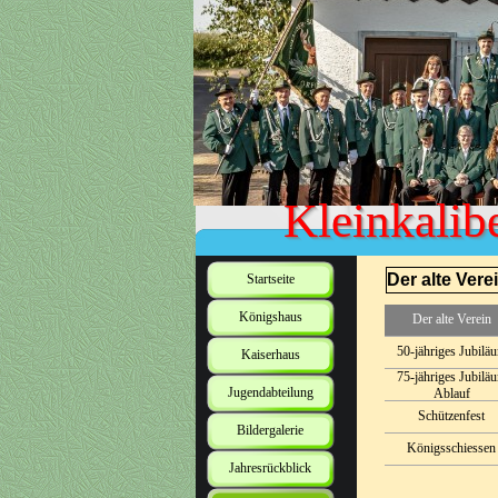
Kleinkalib
Der alte Vere
Startseite
Königshaus
Der alte Verein
50-jähriges Jubilä
Kaiserhaus
75-jähriges Jubilä
Jugendabteilung
Ablauf
Schützenfest
Bildergalerie
Königsschiessen
Jahresrückblick