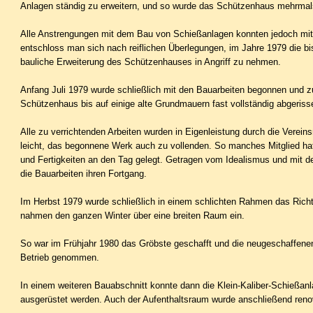
Anlagen ständig zu erweitern, und so wurde das Schützenhaus mehrma
Alle Anstrengungen mit dem Bau von Schießanlagen konnten jedoch mit 
entschloss man sich nach reiflichen Überle­gungen, im Jahre 1979 die bi
bauliche Erweiterung des Schützenhauses in Angriff zu nehmen.
Anfang Juli 1979 wurde schließlich mit den Bauarbeiten begonnen und z
Schützenhaus bis auf einige alte Grundmauern fast vollständig abgeris
Alle zu verrichtenden Arbeiten wurden in Eigenleistung durch die Vereins
leicht, das begonnene Werk auch zu vollenden. So manches Mitglied hat
und Fertigkeiten an den Tag gelegt. Getragen vom Idealismus und mit d
die Bauarbeiten ihren Fortgang.
Im Herbst 1979 wurde schließlich in einem schlichten Rahmen das Richt
nahmen den ganzen Winter über eine breiten Raum ein.
So war im Frühjahr 1980 das Gröbste geschafft und die neugeschaffene
Betrieb genommen.
In einem weiteren Bauabschnitt konnte dann die Klein-Kaliber-Schießanl
ausgerüstet werden. Auch der Aufenthaltsraum wurde anschließend renovi