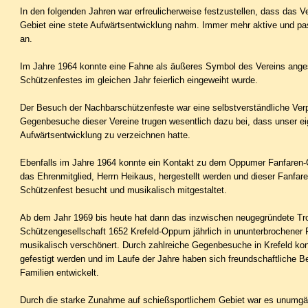
In den folgenden Jahren war erfreulicherweise festzustellen, dass das V
Gebiet eine stete Aufwärtsentwicklung nahm. Immer mehr aktive und pa
an.
Im Jahre 1964 konnte eine Fahne als äußeres Symbol des Vereins anges
Schützenfestes im gleichen Jahr feierlich eingeweiht wurde.
Der Besuch der Nachbarschützenfeste war eine selbstverständliche Verpf
Gegenbesuche dieser Vereine trugen wesentlich dazu bei, dass unser e
Aufwärtsent­wicklung zu verzeichnen hatte.
Ebenfalls im Jahre 1964 konnte ein Kontakt zu dem Oppumer Fanfaren-
das Ehrenmitglied, Herrn Heikaus, hergestellt werden und dieser Fanfar
Schützenfest besucht und musikalisch mitgestaltet.
Ab dem Jahr 1969 bis heute hat dann das inzwischen neugegründete Tr
Schützengesellschaft 1652 Krefeld-Oppum jährlich in ununterbrochener
musika­lisch verschönert. Durch zahlreiche Gegenbesuche in Krefeld konn
gefestigt werden und im Laufe der Jahre haben sich freundschaftliche B
Familien entwickelt.
Durch die starke Zunahme auf schießsportlichem Gebiet war es unumgän