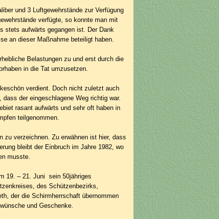
liber und 3 Luftgewehrstände zur Verfügung
gewehrstände verfügte, so konnte man mit
s stets aufwärts gegangen ist. Der Dank
eise an dieser Maßnahme beteiligt haben.
hebliche Belastungen zu und erst durch die
orhaben in die Tat umzusetzen.
keschön verdient. Doch nicht zuletzt auch
, dass der eingeschlagene Weg richtig war.
biet rasant aufwärts und sehr oft haben in
ämpfen teilgenommen.
n zu verzeichnen. Zu erwähnen ist hier, dass
rung bleibt der Einbruch im Jahre 1982, wo
en musste.
m 19. – 21. Juni sein 50jähriges
ützenkreises, des Schützenbezirks,
Beth, der die Schirmherrschaft übernommen
ckwünsche und Geschenke.