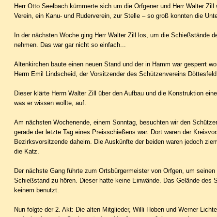
Herr Otto Seelbach kümmerte sich um die Orfgener und Herr Walter Zill
Verein, ein Kanu- und Ruderverein, zur Stelle – so groß konnten die Unte
In der nächsten Woche ging Herr Walter Zill los, um die Schießstände 
nehmen. Das war gar nicht so einfach...
Altenkirchen baute einen neuen Stand und der in Hamm war gesperrt wo
Herrn Emil Lindscheid, der Vorsitzender des Schützenvereins Döttesfeld
Dieser klärte Herrn Walter Zill über den Aufbau und die Kon­struktion ei
was er wissen wollte, auf.
Am nächsten Wochenende, einem Sonntag, besuchten wir den Schützenv
gerade der letzte Tag eines Preisschießens war. Dort waren der Kreisvo
Bezirksvorsitzende daheim. Die Auskünfte der beiden waren jedoch zieml
die Katz.
Der nächste Gang führte zum Ortsbürgermeister von Orfgen, um seine
Schießstand zu hören. Dieser hatte keine Einwände. Das Gelände des 
keinem benutzt.
Nun folgte der 2. Akt: Die alten Mitglieder, Willi Hoben und Werner Licht