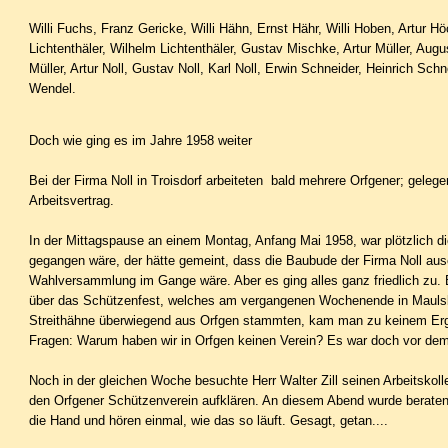
Willi Fuchs, Franz Gericke, Willi Hähn, Ernst Hähr, Willi Hoben, Artur H
Lichtenthäler, Wilhelm Lichtenthäler, Gustav Mischke, Artur Müller, Augus
Müller, Artur Noll, Gustav Noll, Karl Noll, Erwin Schneider, Heinrich Schn
Wendel.
Doch wie ging es im Jahre 1958 weiter
Bei der Firma Noll in Troisdorf arbeiteten bald mehrere Orfgener; gelege
Arbeitsvertrag.
In der Mittagspause an einem Montag, Anfang Mai 1958, war plötzlich di
gegangen wäre, der hätte gemeint, dass die Baubude der Firma Noll a
Wahl­versammlung im Gange wäre. Aber es ging alles ganz friedlich zu.
über das Schützenfest, welches am vergangenen Wochenende in Maulsbac
Streithähne überwiegend aus Orfgen stammten, kam man zu keinem Erge
Fragen: Warum haben wir in Orfgen keinen Verein? Es war doch vor dem
Noch in der gleichen Woche besuchte Herr Walter Zill seinen Arbeitskoll
den Orfgener Schützenverein aufklä­ren. An diesem Abend wurde berate
die Hand und hören einmal, wie das so läuft. Gesagt, getan....