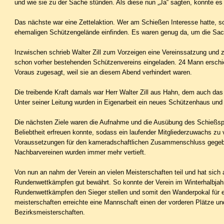
und wie sie zu der Sache stünden. Als diese nun „Ja“ sagten, konnte es
Das nächste war eine Zettelaktion. Wer am Schießen Interesse hatte,
ehemaligen Schützengelände einfinden. Es waren genug da, um die Sa
Inzwischen schrieb Walter Zill zum Vorzeigen eine Vereinssatzung und
schon vorher bestehenden Schützenver­eins eingeladen. 24 Mann erschie
Voraus zugesagt, weil sie an diesem Abend verhindert waren.
Die treibende Kraft damals war Herr Walter Zill aus Hahn, dem auch das
Unter seiner Leitung wurden in Eigen­arbeit ein neues Schützenhaus und
Die nächsten Ziele waren die Aufnahme und die Ausübung des Schießspo
Beliebtheit erfreuen konnte, sodass ein lau­fender Mitgliederzuwachs zu
Vorausset­zungen für den kameradschaftlichen Zusammenschluss gege
Nachbarvereinen wurden immer mehr vertieft.
Von nun an nahm der Verein an vielen Meisterschaften teil und hat sich
Rundenwettkämpfen gut bewährt. So konnte der Verein im Winterhalbjah
Rundenwettkämpfen den Sie­ger stellen und somit den Wanderpokal für e
meisterschaften erreichte eine Mannschaft einen der vorderen Plätze un
Bezirksmeisterschaften.