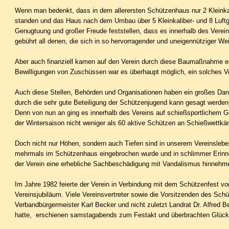
Wenn man bedenkt, dass in dem allerersten Schützenhaus nur 2 Kleinka
standen und das Haus nach dem Um­bau über 5 Kleinkaliber- und 8 Luft
Genugtuung und großer Freude feststellen, dass es innerhalb des Verein
gebührt all denen, die sich in so hervorragen­der und uneigennütziger W
Aber auch finanziell kamen auf den Verein durch diese Baumaßnahme er
Bewilligungen von Zuschüssen war es überhaupt möglich, ein solches V
Auch diese Stellen, Behörden und Organisationen haben ein großes Dan
durch die sehr gute Beteiligung der Schützenjugend kann gesagt werden
Denn von nun an ging es innerhalb des Vereins auf schießsportlichem Ge
der Wintersaison nicht weniger als 60 aktive Schützen an Schießwettk
Doch nicht nur Höhen, sondern auch Tiefen sind in unserem Vereinslebe
mehrmals im Schützenhaus eingebrochen wurde und in schlimmer Erinne
der Verein eine erhebliche Sachbeschädigung mit Vandalismus hinnehm
Im Jahre 1982 feierte der Verein in Verbindung mit dem Schützenfest vo
Vereinsjubiläum. Viele Vereinsvertreter sowie die Vorsitzenden des Sch
Verbandbürgermeister Karl Becker und nicht zuletzt Landrat Dr. Alfred 
hatte, erschienen samstagabends zum Festakt und überbrachten Glü