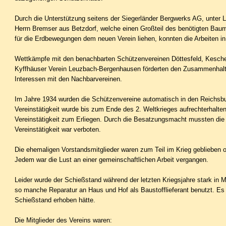
Durch die Unterstützung seitens der Siegerländer Bergwerks AG, unter 
Herrn Bremser aus Betzdorf, welche einen Großteil des benötigten Bauma
für die Erdbewegungen dem neuen Verein liehen, konnten die Arbeiten 
Wettkämpfe mit den be­nachbarten Schützenvereinen Döttesfeld, Kesch
Kyffhäuser Verein Leuzbach-Bergenhausen förderten den Zusammenhalt
Inte­ressen mit den Nachbarvereinen.
Im Jahre 1934 wurden die Schützenvereine automatisch in den Reichs
Vereinstätigkeit wurde bis zum Ende des 2. Weltkrieges aufrechterhalt
Vereinstätigkeit zum Erliegen. Durch die Besatzungsmacht mussten die 
Vereinstätigkeit war verboten.
Die ehemaligen Vorstandsmitglieder waren zum Teil im Krieg geblieben 
Jedem war die Lust an einer gemeinschaftlichen Arbeit vergangen.
Leider wurde der Schießstand während der letzten Kriegsjahre stark in 
so manche Reparatur an Haus und Hof als Baustofflieferant benutzt. Es
Schießstand erhoben hätte.
Die Mitglieder des Vereins waren: