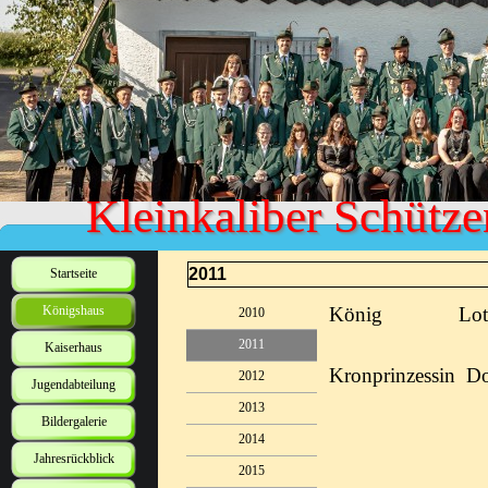
Kleinkaliber Schütze
2011
Startseite
Königshaus
König
Lot
2010
2011
Kaiserhaus
Kronprinzessin D
2012
Jugendabteilung
2013
Bildergalerie
2014
Jahresrückblick
2015