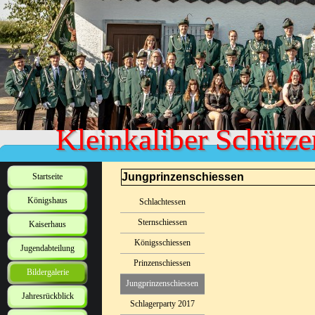
Kleinkaliber Schütze
Jungprinzenschiessen
Startseite
Königshaus
Schlachtessen
Sternschiessen
Kaiserhaus
Königsschiessen
Jugendabteilung
Prinzenschiessen
Bildergalerie
Jungprinzenschiessen
Jahresrückblick
Schlagerparty 2017